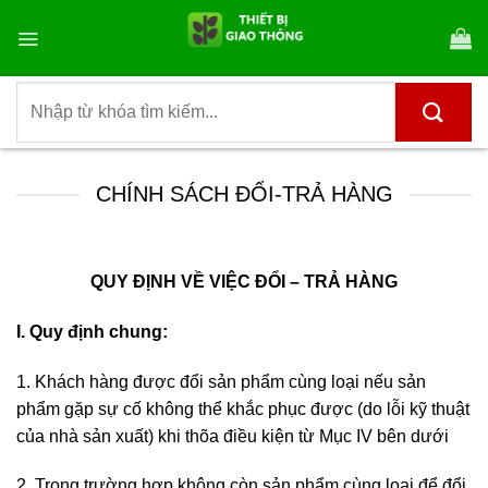
Bỏ
qua
nội
dung
Tìm
kiếm:
CHÍNH SÁCH ĐỔI-TRẢ HÀNG
QUY ĐỊNH VỀ VIỆC ĐỔI – TRẢ HÀNG
I. Quy định chung:
1. Khách hàng được đổi sản phẩm cùng loại nếu sản
phẩm gặp sự cố không thể khắc phục được (do lỗi kỹ thuật
của nhà sản xuất) khi thõa điều kiện từ Mục IV bên dưới
2. Trong trường hợp không còn sản phẩm cùng loại để đổi