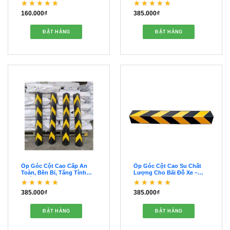
160.000
₫
385.000
₫
Được xếp hạng
5
5
Được xếp hạng
5
5
sao
sao
ĐẶT HÀNG
ĐẶT HÀNG
Ốp Góc Cột Cao Cấp An
Ốp Góc Cột Cao Su Chất
Toàn, Bền Bỉ, Tăng Tính
Lượng Cho Bãi Đỗ Xe –
Thẩm Mỹ – OOGC00041
OOGC00040
385.000
₫
385.000
₫
Được xếp hạng
5
5
Được xếp hạng
5
5
sao
sao
ĐẶT HÀNG
ĐẶT HÀNG