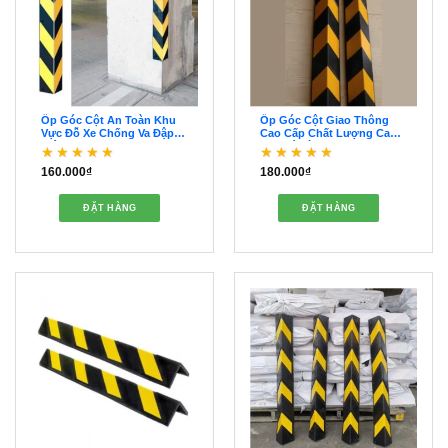
Ốp Góc Cột An Toàn Khu
Ốp Góc Cột Giao Thông
Vực Đỗ Xe Chống Va Đập
Cao Cấp Chất Lượng Cao
Hiệu Quả – OOGC00055
Bảo Vệ Tính Mạng –
OOGC00054
160.000
₫
180.000
₫
Được xếp hạng
5
5
Được xếp hạng
sao
4.5
5 sao
ĐẶT HÀNG
ĐẶT HÀNG