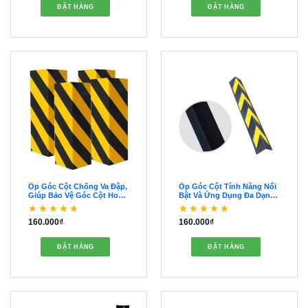
ĐẶT HÀNG
ĐẶT HÀNG
Ốp Góc Cột Chống Va Đập,
Ốp Góc Cột Tính Năng Nổi
Giúp Bảo Vệ Góc Cột Hoàn
Bật Và Ứng Dụng Đa Dạng
Hảo – OOGC00049
– OOGC00048
160.000
₫
160.000
₫
Được xếp hạng
5
5
Được xếp hạng
5
5
sao
sao
ĐẶT HÀNG
ĐẶT HÀNG