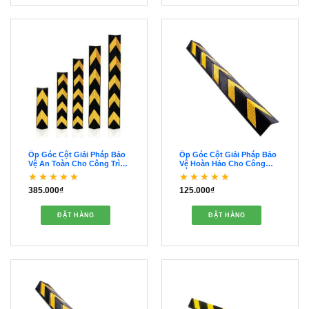
Ốp Góc Cột Giải Pháp Bảo
Ốp Góc Cột Giải Pháp Bảo
Vệ An Toàn Cho Công Trình
Vệ Hoàn Hảo Cho Công
– OOGC00039
Trình Của Bạn –
OOGC00038
385.000
₫
125.000
₫
Được xếp hạng
5
5
Được xếp hạng
5
5
sao
sao
ĐẶT HÀNG
ĐẶT HÀNG