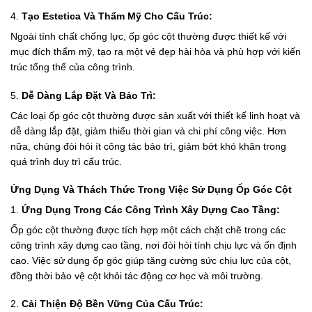
4.
Tạo Estetica Và Thẩm Mỹ Cho Cấu Trúc:
Ngoài tính chất chống lực, ốp góc cột thường được thiết kế với
mục đích thẩm mỹ, tạo ra một vẻ đẹp hài hòa và phù hợp với kiến
trúc tổng thể của công trình.
5.
Dễ Dàng Lắp Đặt Và Bảo Trì:
Các loại ốp góc cột thường được sản xuất với thiết kế linh hoạt và
dễ dàng lắp đặt, giảm thiểu thời gian và chi phí công việc. Hơn
nữa, chúng đòi hỏi ít công tác bảo trì, giảm bớt khó khăn trong
quá trình duy trì cấu trúc.
Ứng Dụng Và Thách Thức Trong Việc Sử Dụng Ốp Góc Cột
1.
Ứng Dụng Trong Các Công Trình Xây Dựng Cao Tầng:
Ốp góc cột thường được tích hợp một cách chặt chẽ trong các
công trình xây dựng cao tầng, nơi đòi hỏi tính chịu lực và ổn định
cao. Việc sử dụng ốp góc giúp tăng cường sức chịu lực của cột,
đồng thời bảo vệ cột khỏi tác động cơ học và môi trường.
2.
Cải Thiện Độ Bền Vững Của Cấu Trúc: