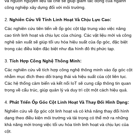
và nguồn nguyên liệu tái chế sẽ giúp giảm tác động của ngành
công nghiệp xây dựng đối với môi trường.
2.
Nghiên Cứu Về Tính Linh Hoạt Và Chịu Lực Cao:
Các nghiên cứu tiên tiến về ốp góc cột tập trung vào việc nâng
cao tính linh hoạt và chịu lực của chúng. Các vật liệu mới và công
nghệ sản xuất sẽ giúp tối ưu hóa hiệu suất của ốp góc, đặc biệt
trong các điều kiện đặc biệt như địa hình đô thị phức tạp.
3.
Tích Hợp Công Nghệ Thông Minh:
Các nghiên cứu về tích hợp công nghệ thông minh vào ốp góc cột
nhằm mục đích theo dõi trạng thái và hiệu suất của cột liên tục.
Các hệ thống cảm biến và kết nối IoT sẽ cung cấp thông tin quan
trọng về cấu trúc, giúp quản lý và duy trì cột một cách hiệu quả.
4.
Phát Triển Ốp Góc Cột Linh Hoạt Và Thay Đổi Hình Dạng:
Nghiên cứu về ốp góc cột linh hoạt và có khả năng thay đổi hình
dạng theo điều kiện môi trường và tải trọng có thể mở ra những
khả năng mới trong việc tối ưu hóa tính linh hoạt và chịu lực của
cột.