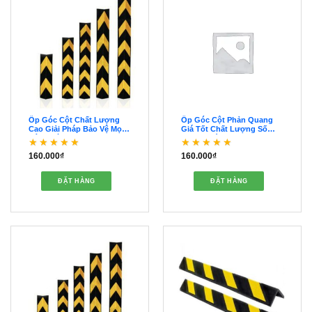
Ốp Góc Cột Chất Lượng
Ốp Góc Cột Phản Quang
Cao Giải Pháp Bảo Vệ Mọi
Giá Tốt Chất Lượng Số
Công Trình – OOGC00047
Lượng Lớn – OOGC00046
160.000
₫
160.000
₫
Được xếp hạng
5
5
Được xếp hạng
5
5
sao
sao
ĐẶT HÀNG
ĐẶT HÀNG