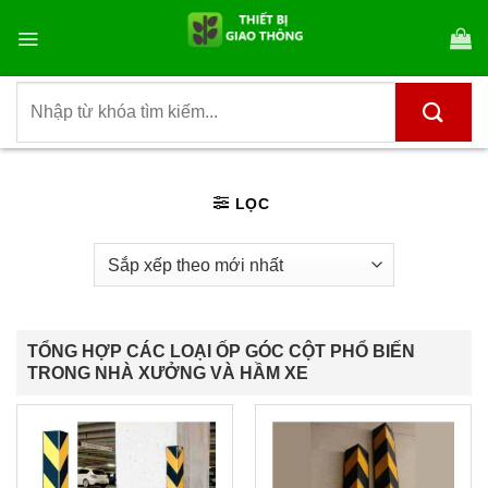
Bỏ
qua
nội
dung
Tìm
kiếm:
LỌC
TỔNG HỢP CÁC LOẠI ỐP GÓC CỘT PHỔ BIẾN
TRONG NHÀ XƯỞNG VÀ HẦM XE