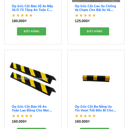
Ốp Góc Cột Bảo Vệ Xe Máy
Ốp Góc Cột Cao Su Chống
Và Ô Tô Tăng An Toàn Cho
Va Chạm Cho Bãi Xe Và
Khu Vực Đỗ Xe –
Công Trình – OOGC00052
OOGC00053
180.000
₫
125.000
₫
Được xếp hạng
5
5
Được xếp hạng
5
5
sao
sao
ĐẶT HÀNG
ĐẶT HÀNG
Ốp Góc Cột Bảo Vệ An
Ốp Góc Cột Đa Năng Uy
Toàn Lao Động Cho Mọi
Tín Vượt Trội Bền Bỉ Cho
Công Trình – OOGC00051
Giao Thông – OOGC00050
160.000
₫
160.000
₫
Được xếp hạng
Được xếp hạng
5
5
4
5 sao
sao