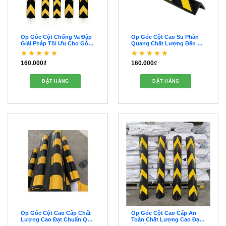
Ốp Góc Cột Chống Va Đập
Ốp Góc Cột Cao Su Phản
Giải Pháp Tối Ưu Cho Góc
Quang Chất Lượng Bền Bỉ
Tường – OOGC00045
– OOGC00044
160.000
₫
160.000
₫
Được xếp hạng
5
5
Được xếp hạng
sao
4
5 sao
ĐẶT HÀNG
ĐẶT HÀNG
Ốp Góc Cột Cao Cấp Chất
Ốp Góc Cột Cao Cấp An
Lượng Cao Đạt Chuẩn Quy
Toàn Chất Lượng Cao Đạt
Định – OOGC00043
Chuẩn – OOGC00042