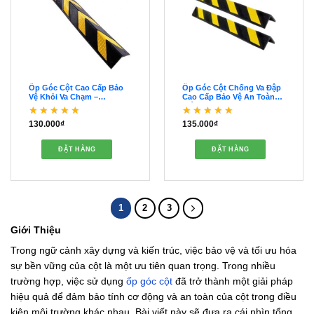
Ốp Góc Cột Cao Cấp Bảo
Ốp Góc Cột Chống Va Đập
Vệ Khỏi Va Chạm –
Cao Cấp Bảo Vệ An Toàn
OOGC00037
Hiệu Quả – OOGC00036
130.000
₫
135.000
₫
Được xếp hạng
5
5
Được xếp hạng
5
5
sao
sao
ĐẶT HÀNG
ĐẶT HÀNG
1
2
3
Giới Thiệu
Trong ngữ cảnh xây dựng và kiến trúc, việc bảo vệ và tối ưu hóa
sự bền vững của cột là một ưu tiên quan trọng. Trong nhiều
trường hợp, việc sử dụng
ốp góc cột
đã trở thành một giải pháp
hiệu quả để đảm bảo tính cơ động và an toàn của cột trong điều
kiện môi trường khác nhau. Bài viết này sẽ đưa ra cái nhìn tổng