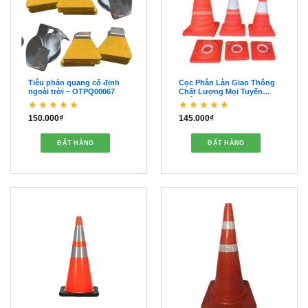
Tiêu phản quang cố định
Cọc Phân Làn Giao Thông
ngoài trời – OTPQ00067
Chất Lượng Mọi Tuyến
Đường – OCPL00036
150.000
₫
145.000
₫
Được xếp hạng
5
5
Được xếp hạng
sao
4
5 sao
ĐẶT HÀNG
ĐẶT HÀNG