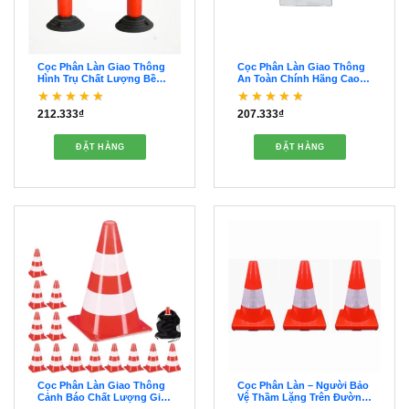
Cọc Phân Làn Giao Thông
Cọc Phân Làn Giao Thông
Hình Trụ Chất Lượng Bền
An Toàn Chính Hãng Cao
Bỉ – OPCL00026
Cấp- OPCL00025
212.333
₫
207.333
₫
Được xếp hạng
Được xếp hạng
5
5
4
5 sao
sao
ĐẶT HÀNG
ĐẶT HÀNG
Cọc Phân Làn Giao Thông
Cọc Phân Làn – Người Bảo
Cảnh Báo Chất Lượng Giá
Vệ Thầm Lặng Trên Đường
Tốt – OCPL00024
Phố – OCPL00023