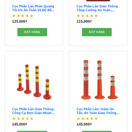
Cọc Phân Làn Phản Quang
Cọc Phân Làn Giao Thông
Tối Ưu An Toàn Và Độ Bền
Tăng Cường An Toàn,
Vượt Trội – OCPL00035
Giảm Tai Nạn – OCPL00034
125.000
₫
115.000
₫
Được xếp hạng
5
5
Được xếp hạng
5
5
sao
sao
ĐẶT HÀNG
ĐẶT HÀNG
Cọc Phân Làn Giao Thông:
Cọc Phân Làn: Giảm Ùn
Công Cụ Đơn Giản Nhưng
Tắc, An Toàn Giao Thông –
Thiết Yếu – OCPL00033
OCPL00032
145.000
₫
145.000
₫
Được xếp hạng
5
5
Được xếp hạng
5
5
sao
sao