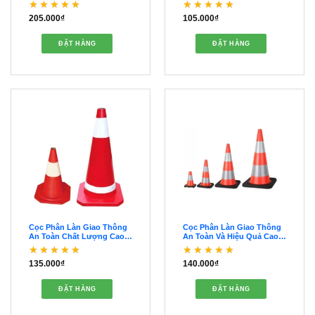
205.000
₫
105.000
₫
Được xếp hạng
5
5
Được xếp hạng
5
5
sao
sao
ĐẶT HÀNG
ĐẶT HÀNG
Cọc Phân Làn Giao Thông
Cọc Phân Làn Giao Thông
An Toàn Chất Lượng Cao –
An Toàn Và Hiệu Quả Cao
OCPL00022
Cấp – OCPL00021
135.000
₫
140.000
₫
Được xếp hạng
Được xếp hạng
5
5
4
5 sao
sao
ĐẶT HÀNG
ĐẶT HÀNG