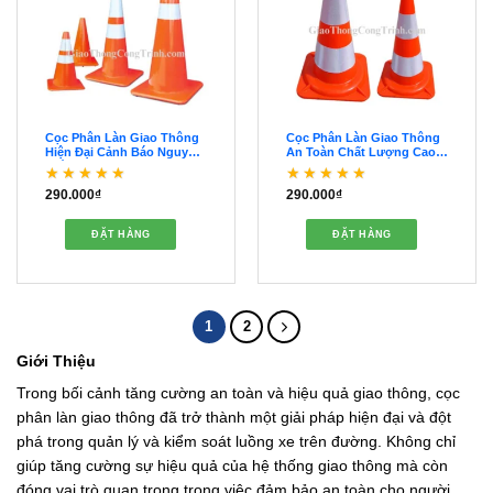
Cọc Phân Làn Giao Thông
Cọc Phân Làn Giao Thông
Hiện Đại Cảnh Báo Nguy
An Toàn Chất Lượng Cao
Hiểm – OCPL00018
Cấp – OCPL00017
290.000
₫
290.000
₫
Được xếp hạng
5
5
Được xếp hạng
5
5
sao
sao
ĐẶT HÀNG
ĐẶT HÀNG
1
2
Giới Thiệu
Trong bối cảnh tăng cường an toàn và hiệu quả giao thông, cọc
phân làn giao thông đã trở thành một giải pháp hiện đại và đột
phá trong quản lý và kiểm soát luồng xe trên đường. Không chỉ
giúp tăng cường sự hiệu quả của hệ thống giao thông mà còn
đóng vai trò quan trọng trong việc đảm bảo an toàn cho người