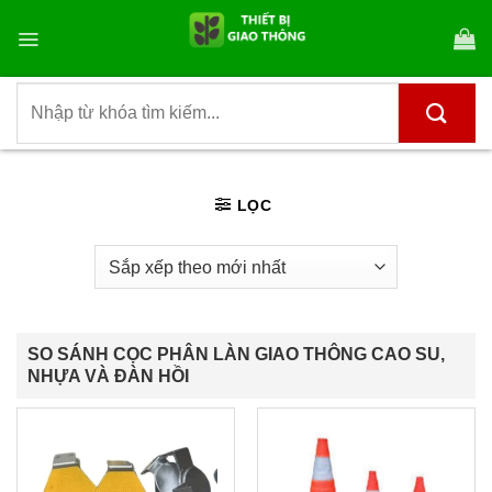
Bỏ
qua
nội
dung
Tìm
kiếm:
LỌC
SO SÁNH CỌC PHÂN LÀN GIAO THÔNG CAO SU,
NHỰA VÀ ĐÀN HỒI