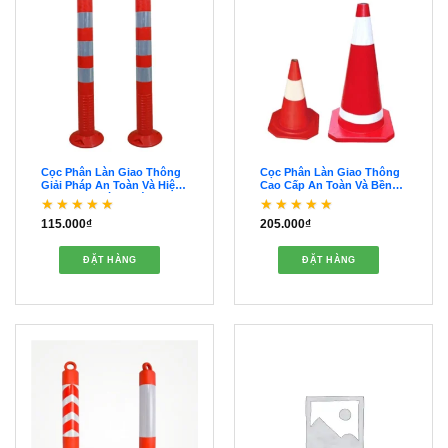
Cọc Phân Làn Giao Thông
Cọc Phân Làn Giao Thông
Giải Pháp An Toàn Và Hiệu
Cao Cấp An Toàn Và Bền
Quả Cho Đường Xá –
Vững – OCPL00027
OCPL00028
115.000
₫
205.000
₫
Được xếp hạng
5
5
Được xếp hạng
5
5
sao
sao
ĐẶT HÀNG
ĐẶT HÀNG