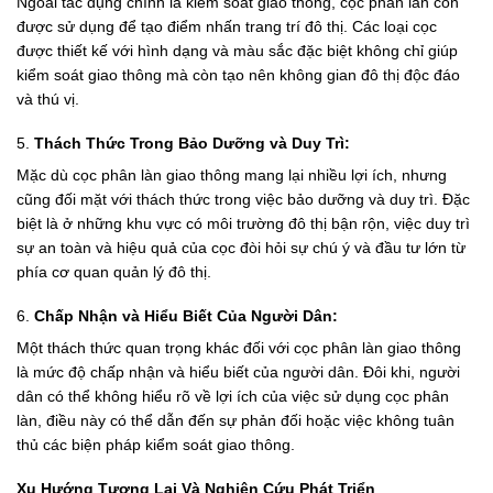
Ngoài tác dụng chính là kiểm soát giao thông, cọc phân làn còn
được sử dụng để tạo điểm nhấn trang trí đô thị. Các loại cọc
được thiết kế với hình dạng và màu sắc đặc biệt không chỉ giúp
kiểm soát giao thông mà còn tạo nên không gian đô thị độc đáo
và thú vị.
5.
Thách Thức Trong Bảo Dưỡng và Duy Trì:
Mặc dù cọc phân làn giao thông mang lại nhiều lợi ích, nhưng
cũng đối mặt với thách thức trong việc bảo dưỡng và duy trì. Đặc
biệt là ở những khu vực có môi trường đô thị bận rộn, việc duy trì
sự an toàn và hiệu quả của cọc đòi hỏi sự chú ý và đầu tư lớn từ
phía cơ quan quản lý đô thị.
6.
Chấp Nhận và Hiểu Biết Của Người Dân:
Một thách thức quan trọng khác đối với cọc phân làn giao thông
là mức độ chấp nhận và hiểu biết của người dân. Đôi khi, người
dân có thể không hiểu rõ về lợi ích của việc sử dụng cọc phân
làn, điều này có thể dẫn đến sự phản đối hoặc việc không tuân
thủ các biện pháp kiểm soát giao thông.
Xu Hướng Tương Lai Và Nghiên Cứu Phát Triển