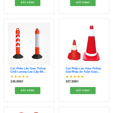
ĐẶT HÀNG
ĐẶT HÀNG
Cọc Phân Làn Giao Thông
Cọc Phân Làn Giao Thông
Chất Lượng Cao Cấp Bền
Giải Pháp An Toàn Giao
Bỉ – OCPL00031
Thông Đường Bộ –
OCPL00029
145.000
₫
107.500
₫
Được xếp hạng
5
5
Được xếp hạng
5
5
sao
sao
ĐẶT HÀNG
ĐẶT HÀNG