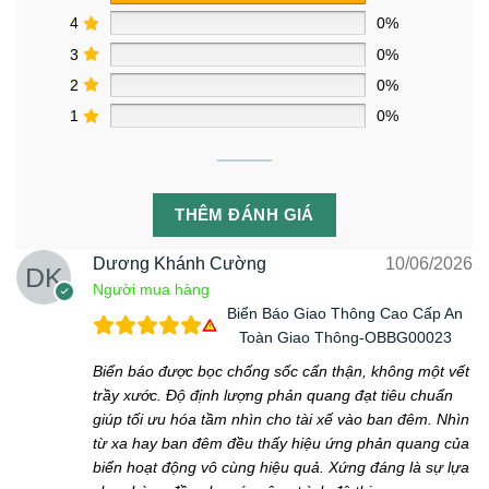
4
0%
3
0%
2
0%
1
0%
THÊM ĐÁNH GIÁ
Dương Khánh Cường
10/06/2026
Người mua hàng
Biển Báo Giao Thông Cao Cấp An
Toàn Giao Thông-OBBG00023
Biển báo được bọc chống sốc cẩn thận, không một vết
trầy xước. Độ định lượng phản quang đạt tiêu chuẩn
giúp tối ưu hóa tầm nhìn cho tài xế vào ban đêm. Nhìn
từ xa hay ban đêm đều thấy hiệu ứng phản quang của
biển hoạt động vô cùng hiệu quả. Xứng đáng là sự lựa