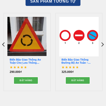
SẢN PHẨM TƯƠNG TỰ
Biển Báo Giao Thông An
Biển Báo Giao Thông
Toàn Cho Lưu Thông
Đường Bộ An Toàn –
Đường Bộ – OBBG00026
OBBG00027
290.000
₫
325.000
₫
Được xếp hạng
5
5
Được xếp hạng
5
5
sao
sao
ĐẶT HÀNG
ĐẶT HÀNG