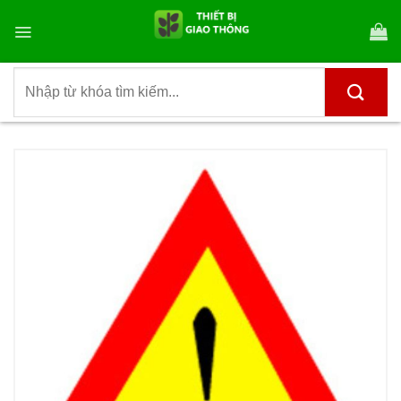
Bỏ
qua
nội
dung
Tìm
kiếm: