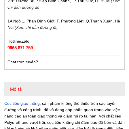
27E Đường 36,P.Hiệp Bình Chánh,TP Thủ Đức,TP HCM
(Xem
chỉ dẫn đường đi)
1A Ngõ 1, Phan Đình Giót, P. Phương Liệt, Q.Thanh Xuân, Hà
Nội
(Xem chỉ dẫn đường đi)
Hotline/Zalo:
0965 871 759
Chat trực tuyến?
Mô tả
Cọc tiêu giao thông
, sản phẩm không thể thiếu trên các tuyến
đường và công trình, đã và đang góp phần quan trọng vào việc
nâng cao an toàn giao thông và giảm rủi ro tai nạn. Với chất liệu
Polyurethane vượt trội, cọc tiêu không chỉ đảm bảo độ bền và đàn
hồi mà còn có khả năng nhận biết cao, đặc biệt là trong điều kiện