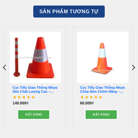
SẢN PHẨM TƯƠNG TỰ
Cọc Tiêu Giao Thông Nhựa
Cọc Tiêu Giao Thông Nhựa
Dẻo Chất Lượng Cao –
Chóp Nón Chính Hãng –
OCTG00007
OCTG00018
140.000
₫
60.000
₫
Được xếp hạng
5
5
Được xếp hạng
5
5
sao
sao
ĐẶT HÀNG
ĐẶT HÀNG