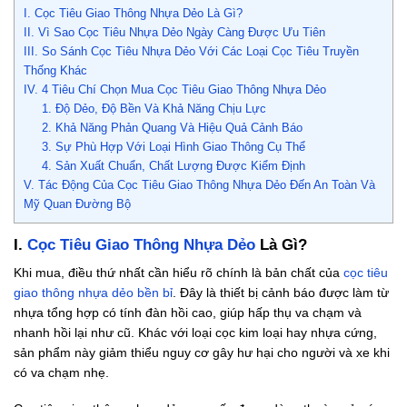
I. Cọc Tiêu Giao Thông Nhựa Dẻo Là Gì?
II. Vì Sao Cọc Tiêu Nhựa Dẻo Ngày Càng Được Ưu Tiên
III. So Sánh Cọc Tiêu Nhựa Dẻo Với Các Loại Cọc Tiêu Truyền
Thống Khác
IV. 4 Tiêu Chí Chọn Mua Cọc Tiêu Giao Thông Nhựa Dẻo
1. Độ Dẻo, Độ Bền Và Khả Năng Chịu Lực
2. Khả Năng Phản Quang Và Hiệu Quả Cảnh Báo
3. Sự Phù Hợp Với Loại Hình Giao Thông Cụ Thể
4. Sản Xuất Chuẩn, Chất Lượng Được Kiểm Định
V. Tác Động Của Cọc Tiêu Giao Thông Nhựa Dẻo Đến An Toàn Và
Mỹ Quan Đường Bộ
I.
Cọc Tiêu Giao Thông Nhựa Dẻo
Là Gì?
Khi mua, điều thứ nhất cần hiểu rõ chính là bản chất của
cọc tiêu
giao thông nhựa dẻo bền bỉ
. Đây là thiết bị cảnh báo được làm từ
nhựa tổng hợp có tính đàn hồi cao, giúp hấp thụ va chạm và
nhanh hồi lại như cũ. Khác với loại cọc kim loại hay nhựa cứng,
sản phẩm này giảm thiểu nguy cơ gây hư hại cho người và xe khi
có va chạm nhẹ.