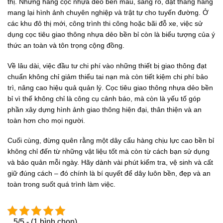
thị. Những hàng cọc nhựa dẻo bền màu, sáng rõ, đặt thẳng hàng
mang lại hình ảnh chuyên nghiệp và trật tự cho tuyến đường. Ở
các khu đô thị mới, công trình thi công hoặc bãi đỗ xe, việc sử
dụng cọc tiêu giao thông nhựa dẻo bền bỉ còn là biểu tượng của ý
thức an toàn và tôn trọng cộng đồng.
Về lâu dài, việc đầu tư chi phí vào những thiết bị giao thông đạt
chuẩn không chỉ giảm thiểu tai nạn mà còn tiết kiệm chi phí bảo
trì, nâng cao hiệu quả quản lý. Cọc tiêu giao thông nhựa dẻo bền
bỉ vì thế không chỉ là công cụ cảnh báo, mà còn là yếu tố góp
phần xây dựng hình ảnh giao thông hiện đại, thân thiện và an
toàn hơn cho mọi người.
Cuối cùng, đừng quên rằng một dây cẩu hàng chịu lực cao bền bỉ
không chỉ đến từ những vật liệu tốt mà còn từ cách bạn sử dụng
và bảo quản mỗi ngày. Hãy dành vài phút kiểm tra, vệ sinh và cất
giữ đúng cách – đó chính là bí quyết để dây luôn bền, đẹp và an
toàn trong suốt quá trình làm việc.
5/5 - (1 bình chọn)