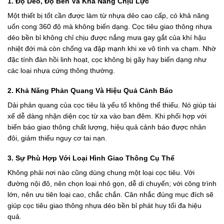
1. Độ Dẻo, Độ Bền Và Khả Năng Chịu Lực
Một thiết bị tốt cần được làm từ nhựa dẻo cao cấp, có khả năng
uốn cong 360 độ mà không biến dạng. Cọc tiêu giao thông nhựa
dẻo bền bỉ không chỉ chịu được nắng mưa gay gắt của khí hậu
nhiệt đới mà còn chống va đập mạnh khi xe vô tình va chạm. Nhờ
đặc tính đàn hồi linh hoạt, cọc không bị gãy hay biến dạng như
các loại nhựa cứng thông thường.
2. Khả Năng Phản Quang Và Hiệu Quả Cảnh Báo
Dải phản quang của cọc tiêu là yếu tố không thể thiếu. Nó giúp tài
xế dễ dàng nhận diện cọc từ xa vào ban đêm. Khi phối hợp với
biển báo giao thông chất lượng, hiệu quả cảnh báo được nhân
đôi, giảm thiểu nguy cơ tai nạn.
3. Sự Phù Hợp Với Loại Hình Giao Thông Cụ Thể
Không phải nơi nào cũng dùng chung một loại cọc tiêu. Với
đường nội đô, nên chọn loại nhỏ gọn, dễ di chuyển; với công trình
lớn, nên ưu tiên loại cao, chắc chắn. Cân nhắc đúng mục đích sẽ
giúp cọc tiêu giao thông nhựa dẻo bền bỉ phát huy tối đa hiệu
quả.