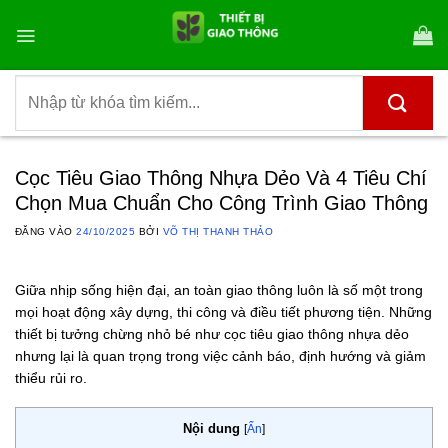
Bỏ
qua
nội
dung
Tìm
kiếm:
Cọc Tiêu Giao Thông Nhựa Dẻo Và 4 Tiêu Chí
Chọn Mua Chuẩn Cho Công Trình Giao Thông
ĐĂNG VÀO
24/10/2025
BỞI
VÕ THỊ THANH THẢO
Giữa nhịp sống hiện đại, an toàn giao thông luôn là số một trong
mọi hoạt động xây dựng, thi công và điều tiết phương tiện. Những
thiết bị tưởng chừng nhỏ bé như cọc tiêu giao thông nhựa dẻo
nhưng lại là quan trọng trong việc cảnh báo, định hướng và giảm
thiểu rủi ro.
Nội dung
[
Ẩn
]