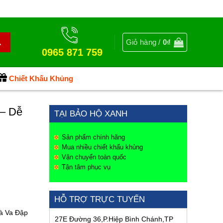
Giỏ hàng /
0
₫
0965 871 759
Chiết Khấu Khủng
 – Dễ
TẠI BẢO HỘ XANH
Sản phẩm chính hãng
Mua nhiều chiết khấu khủng
Vận chuyển toàn quốc
Tận tâm phục vụ
HỖ TRỢ TRỰC TUYẾN
Và Va Đập
27E Đường 36,P.Hiệp Bình Chánh,TP