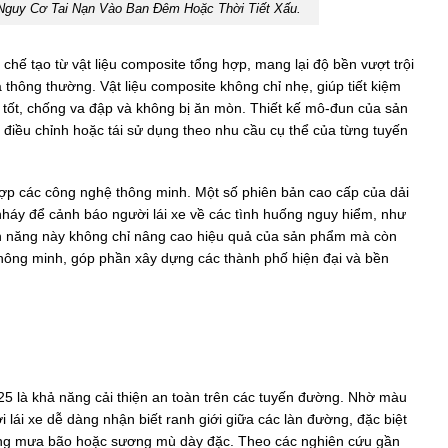
guy Cơ Tai Nạn Vào Ban Đêm Hoặc Thời Tiết Xấu.
hế tạo từ vật liệu composite tổng hợp, mang lại độ bền vượt trội
 thông thường. Vật liệu composite không chỉ nhẹ, giúp tiết kiệm
c tốt, chống va đập và không bị ăn mòn. Thiết kế mô-đun của sản
điều chỉnh hoặc tái sử dụng theo nhu cầu cụ thể của từng tuyến
hợp các công nghệ thông minh. Một số phiên bản cao cấp của dải
áy để cảnh báo người lái xe về các tình huống nguy hiểm, như
nh năng này không chỉ nâng cao hiệu quả của sản phẩm mà còn
hông minh, góp phần xây dựng các thành phố hiện đại và bền
25 là khả năng cải thiện an toàn trên các tuyến đường. Nhờ màu
lái xe dễ dàng nhận biết ranh giới giữa các làn đường, đặc biệt
rong mưa bão hoặc sương mù dày đặc. Theo các nghiên cứu gần