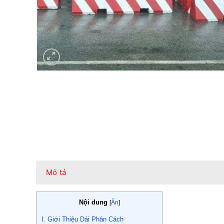
Mô tả
Nội dung
[
Ẩn
]
I. Giới Thiệu Dải Phân Cách