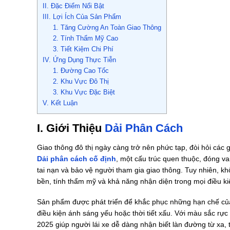
II. Đặc Điểm Nổi Bật
III. Lợi Ích Của Sản Phẩm
1. Tăng Cường An Toàn Giao Thông
2. Tính Thẩm Mỹ Cao
3. Tiết Kiệm Chi Phí
IV. Ứng Dụng Thực Tiễn
1. Đường Cao Tốc
2. Khu Vực Đô Thị
3. Khu Vực Đặc Biệt
V. Kết Luận
I. Giới Thiệu
Dải Phân Cách
Giao thông đô thị ngày càng trở nên phức tạp, đòi hỏi các 
Dải phân cách cố định
, một cấu trúc quen thuộc, đóng va
tai nạn và bảo vệ người tham gia giao thông. Tuy nhiên, 
bền, tính thẩm mỹ và khả năng nhận diện trong mọi điều kiệ
Sản phẩm được phát triển để khắc phục những hạn chế của
điều kiện ánh sáng yếu hoặc thời tiết xấu. Với màu sắc rực
2025 giúp người lái xe dễ dàng nhận biết làn đường từ xa,