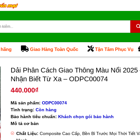
 hãng
Giao Hàng Toàn Quốc
Tận Tâm Phục Vụ
Dải Phân Cách Giao Thông Màu Nổi 2025
Nhận Biết Từ Xa – ODPC00074
440.000
₫
Mã sản phẩm:
ODPC00074
Tình trạng:
Còn hàng
Bảo hành tiêu chuẩn:
Khách chọn gói bảo hành
Mô tả cơ bản
Chất Liệu:
Composite Cao Cấp, Bền Bỉ Trước Mọi Thời Tiết 