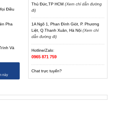
Thủ Đức,TP HCM
(Xem chỉ dẫn đường
Mọi Điều
đi)
1A Ngõ 1, Phan Đình Giót, P. Phương
Đèn Pha
Liệt, Q.Thanh Xuân, Hà Nội
(Xem chỉ
dẫn đường đi)
Trình Và
Hotline/Zalo:
0965 871 759
Chat trực tuyến?