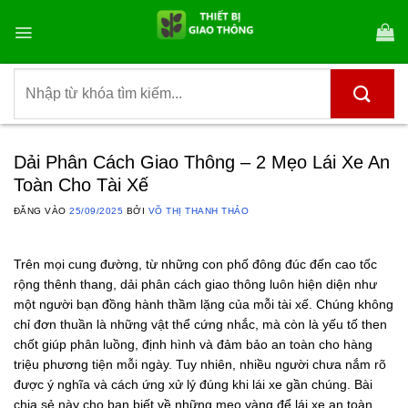
Bỏ
qua
nội
dung
Tìm
kiếm:
Dải Phân Cách Giao Thông – 2 Mẹo Lái Xe An
Toàn Cho Tài Xế
ĐĂNG VÀO
25/09/2025
BỞI
VÕ THỊ THANH THẢO
Trên mọi cung đường, từ những con phố đông đúc đến cao tốc
rộng thênh thang, dải phân cách giao thông luôn hiện diện như
một người bạn đồng hành thầm lặng của mỗi tài xế. Chúng không
chỉ đơn thuần là những vật thể cứng nhắc, mà còn là yếu tố then
chốt giúp phân luồng, định hình và đảm bảo an toàn cho hàng
triệu phương tiện mỗi ngày. Tuy nhiên, nhiều người chưa nắm rõ
được ý nghĩa và cách ứng xử lý đúng khi lái xe gần chúng. Bài
chia sẻ này cho bạn biết về những mẹo vàng để lái xe an toàn