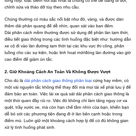
tổng hợp. Đặc điểm nổi bật nhất là chúng có thể dễ dàng di dời,
chỉnh sửa và tháo dỡ tùy theo nhu cầu.
Chúng thường có màu sắc nổi bật như đỏ, vàng, và được dán
thêm dải phản quang để dễ nhìn, quan sát vào ban đêm.
Dải phân cách mềm thường được sử dụng để phân làn tạm thời,
điều tiết giao thông trong các tình huống đặc biệt như: hướng dẫn
xe cộ đi vào làn đường tạm thời tại các khu vực thi công, phân
luồng cho các sự kiện, hoặc linh hoạt mở/đóng làn đường vào giờ
cao điểm để giảm ùn tắc.
2. Giữ Khoảng Cách An Toàn Và Không Được Vượt
Cho dù là
dải phân cách giao thông phân loại
cứng hay mềm, có
một vài nguyên tắc không thể thay đổi mà mọi tài xế phải lưu ý để
đảm bảo an toàn. Việc lái xe quá sát dải phân cách giao thông là
một thói quen đầy rủi ro. Việc đó không chỉ làm tăng nguy cơ va
quệt, trầy xước xe, mà còn hạn chế tầm nhìn của bạn, khiến bạn
dễ bỏ sót các phương tiện đang đi ở làn bên cạnh hoặc trong
điểm mù. Luôn giữ một khoảng cách hợp lý để có đủ không gian
xử lý tình huống phát sinh.