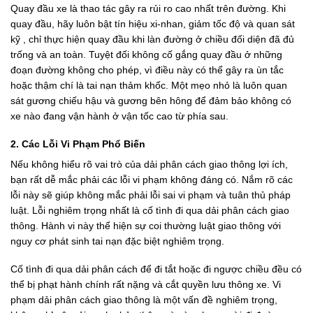
Quay đầu xe là thao tác gây ra rủi ro cao nhất trên đường. Khi
quay đầu, hãy luôn bật tín hiệu xi-nhan, giảm tốc độ và quan sát
kỹ , chỉ thực hiện quay đầu khi làn đường ở chiều đối diện đã đủ
trống và an toàn. Tuyệt đối không cố gắng quay đầu ở những
đoạn đường không cho phép, vì điều này có thể gây ra ùn tắc
hoặc thậm chí là tai nạn thảm khốc. Một mẹo nhỏ là luôn quan
sát gương chiếu hậu và gương bên hông để đảm bảo không có
xe nào đang vận hành ở vận tốc cao từ phía sau.
2. Các Lỗi Vi Phạm Phổ Biến
Nếu không hiểu rõ vai trò của dải phân cách giao thông lợi ích,
bạn rất dễ mắc phải các lỗi vi phạm không đáng có. Nắm rõ các
lỗi này sẽ giúp không mắc phải lỗi sai vi phạm và tuân thủ pháp
luật. Lỗi nghiêm trọng nhất là cố tình đi qua dải phân cách giao
thông. Hành vi này thể hiện sự coi thường luật giao thông với
nguy cơ phát sinh tai nạn đặc biệt nghiêm trọng.
Cố tình đi qua dải phân cách để đi tắt hoặc đi ngược chiều đều có
thể bị phạt hành chính rất nặng và cắt quyền lưu thông xe. Vi
phạm dải phân cách giao thông là một vấn đề nghiêm trọng,