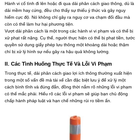
Hành vi cố tình đi lên hoặc đi qua dải phân cách giao thông, dù là
dải mềm hay cứng, đều cho thấy sự thiếu ý thức và gây nguy
hiểm cực độ. Nó không chỉ gây ra nguy cơ va chạm đối đầu mà
còn có thể làm hư hại phương tiện.
Vượt dải phân cách là một trong các hành vi vi phạm và có thể bị
xử phạt rất nặng. Cụ thể, người thực hiện có thể bị phạt tiền, tước
quyền sử dụng giấy phép lưu thông một khoảng dài hoặc thậm
chí bị xử lý hình sự nếu gây ra hậu quả không lường.
II. Các Tình Huống Thực Tế Và Lỗi Vi Phạm
Trong thực tế, dải phân cách giao lợi ích thông thường xuất hiện
trong một số vấn đề mà tài xế cần đặc biệt lưu ý để xử lý một
cách bình tĩnh và đúng đắn, đồng thời nắm rõ những lỗi vi phạm
có thể mắc phải. Hiểu rõ các lỗi vi phạm sẽ giúp bạn chủ động
chấp hành pháp luật và hạn chế những rủi ro tiềm ẩn.