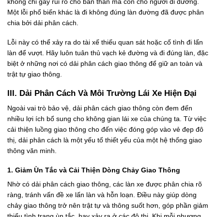
không chỉ gây rủi ro cho bản thân mà còn cho người đi đường.
Một lỗi phổ biến khác là đi không đúng làn đường đã được phân
chia bởi dải phân cách.
Lỗi này có thể xảy ra do tài xế thiếu quan sát hoặc cố tình đi lấn
làn để vượt. Hãy luôn tuân thủ vạch kẻ đường và đi đúng làn, đặc
biệt ở những nơi có dải phân cách giao thông để giữ an toàn và
trật tự giao thông.
III. Dải Phân Cách Và Môi Trường Lái Xe Hiện Đại
Ngoài vai trò bảo vệ, dải phân cách giao thông còn đem đến
nhiều lợi ích bổ sung cho không gian lái xe của chúng ta. Từ việc
cải thiện luồng giao thông cho đến việc đóng góp vào vẻ đẹp đô
thị, dải phân cách là một yếu tố thiết yếu của một hệ thống giao
thông văn minh.
1. Giảm Ùn Tắc và Cải Thiện Dòng Chảy Giao Thông
Nhờ có dải phân cách giao thông, các làn xe được phân chia rõ
ràng, tránh vấn đề xe lấn làn và hỗn loạn. Điều này giúp dòng
chảy giao thông trở nên trật tự và thông suốt hơn, góp phần giảm
thiểu tình trạng ùn tắc, hay xảy ra ở các đô thị. Khi mỗi phương