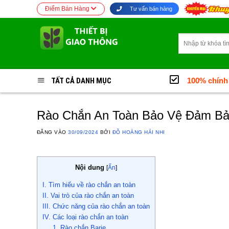
Bỏ
Điểm Bán Hàng
Tư vấn bán hàng
qua
nội
Tìm
dung
kiếm:
TẤT CẢ DANH MỤC
100% chính
Rào Chắn An Toàn Bảo Vệ Đảm Bả
ĐĂNG VÀO
30/09/2024
BỞI
ĐỖ HOÀNG HẢI NHI
Nội dung
[
Ẩn
]
I. Tìm hiểu về rào chắn an toàn
II. Vai trò của rào chắn an toàn
III. Chức năng của rào chắn an toàn
IV. Các loại rào chắn an toàn
1. Rào chắn Barie