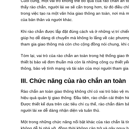
Cuối cùng, một vai trò không thể bỏ qua của rào chắn an t
thấy rào chắn, người lái xe sẽ cẩn trọng hơn, từ đó điều ch
trong việc tạo ra một văn hóa giao thông an toàn, nơi mà 
của bản thân và người khác.
Khi rào chắn được lắp đặt đúng cách và ở những vị trí chiế
giúp họ dễ dàng di chuyển mà không lo lắng về các phương 
tham gia giao thông mà còn cho cộng đồng nói chung, khi c
Tóm lại, vai trò của rào chắn an toàn trong hệ thống giao
thiết bị bảo vệ đơn thuần mà còn là những công cụ thiết yế
thông, bảo vệ tính mạng và tài sản của mọi người tham gia
III. Chức năng của rào chắn an toàn
Rào chắn an toàn giao thông không chỉ có vai trò bảo vệ
hiệu quả quản lý giao thông. Đầu tiên, rào chắn cải thiện
Được thiết kế dựa trên các tiêu chí cụ thể, rào chắn đảm b
người lái xe dễ dàng nhận diện và tuân thủ.
Một trong những chức năng nổi bật khác của rào chắn là tí
không dễ bị phá vỡ, đồng thời không cản trở và gây nguy h