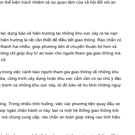
òn thể hiện trách nhiệm và sự quan tâm của xã hội đối với an
 tác dụng bảo vệ hiện trường tại những khu vực xảy ra tai nạn
iện trường là rất cần thiết để điều tiết giao thông. Rào chắn có
 thành hai chiều, giúp phương tiện di chuyển thuận lợi hơn và
hông chỉ giúp duy trì an toàn cho người tham gia giao thông mà
 cố.
g trong việc cảnh báo người tham gia giao thông về những khu
a, công trình xây dựng hoặc khu vực cấm cần có sự chú ý đặc
và tránh xa những khu vực này, từ đó bảo vệ họ khỏi những nguy
ông. Trong nhiều tình huống, việc các phương tiện quay đầu xe
úp ngăn chặn hành vi này, tạo ra một hệ thống giao thông trôi
mà chúng cung cấp, rào chắn an toàn giúp nâng cao tính hiệu