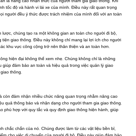
oàn là nâng cao nhận thức của người tham gia giao thông. Khi
ỉnh tốc độ và hành vi lái xe của mình. Điều này rất quan trọng
mọi người đều ý thức được trách nhiệm của mình đối với an toàn
n lược, chúng tạo ra một không gian an toàn cho người đi bộ,
tiện giao thông. Điều này không chỉ mang lại lợi ích cho người
ác khu vực công cộng trở nên thân thiện và an toàn hơn.
 thông hiện đại không thể xem nhẹ. Chúng không chỉ là những
u giúp đảm bảo an toàn và hiệu quả trong việc quản lý giao
 giao thông.
 mà còn đảm nhận nhiều chức năng quan trọng nhằm nâng cao
 hiệu quả thông báo và nhận dạng cho người tham gia giao thông.
ảo phù hợp với quy tắc và quy định giao thông hiện hành, giúp
nh chắc chắn của nó. Chúng được làm từ các vật liệu bền bỉ,
iểm cho việc di chuyển của người đi bộ. Điều này giúp đảm bảo